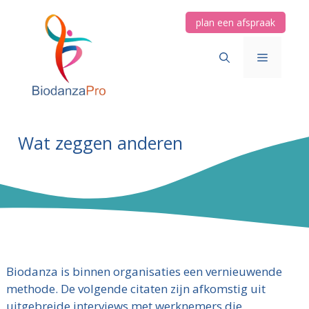
Ga
plan een afspraak
naar
de
Menu
inhoud
Wat zeggen anderen
Biodanza is binnen organisaties een vernieuwende
methode. De volgende citaten zijn afkomstig uit
uitgebreide interviews met werknemers die